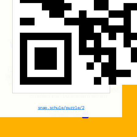
Hast du Fragen oder
Feedback?
Wir freuen uns, von dir zu
hören.
Schreibe uns jederzeit gerne eine E-Mail – egal, ob
du Hilfe benötigst, Vorschläge hast oder uns einfach
deine Meinung mitteilen möchtest. Dein Feedback
hilft uns, diese Website für Lehrkräfte und
Schüler:innen besser zu machen.
snap.schule/puzzle/2
Schreib uns