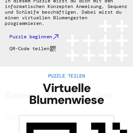
In diesem Puzzle wirst du dich mit den
informatischen Konzepten Anweisung, Sequenz
und Schleife beschäftigen. Dabei wirst du
einen virtuellen Blumengarten
programmieren.
Puzzle beginnen
QR-Code teilen
PUZZLE TEILEN
Virtuelle
Konzept und Materialien
Blumenwiese
LINKS