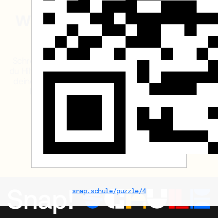
Feedback?
Wir freuen uns, von dir zu
hören.
Schreibe uns jederzeit gerne eine E-Mail – egal, ob
du Hilfe benötigst, Vorschläge hast oder uns einfach
deine Meinung mitteilen möchtest. Dein Feedback
hilft uns, diese Website für Lehrkräfte und
Schüler:innen besser zu machen.
Schreib uns
snap.schule/puzzle/4